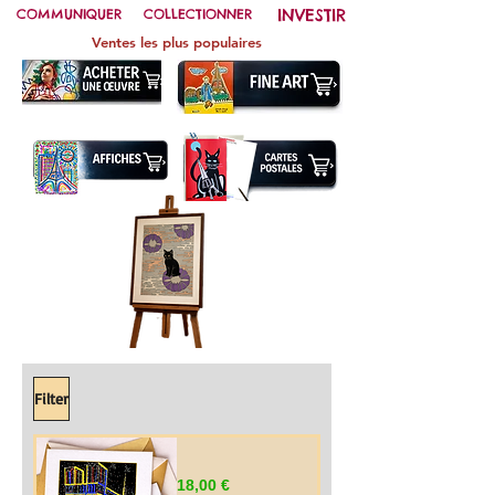
INVESTIR
COMMUNIQUER
COLLECTIONNER
Ventes les plus populaires
Filter
Renaissance
Preis
18,00 €
de