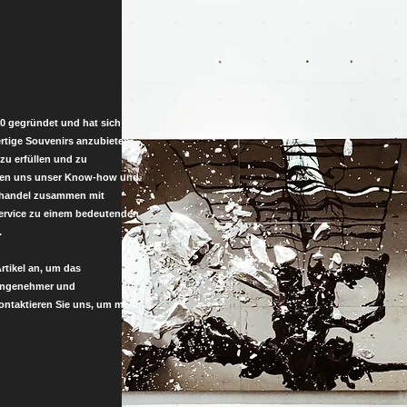
 gegründet und hat sich
ertige Souvenirs anzubieten,
zu erfüllen und zu
aben uns unser Know-how und
elhandel zusammen mit
rvice zu einem bedeutenden
.
rtikel an, um das
 angenehmer und
Kontaktieren Sie uns, um mehr