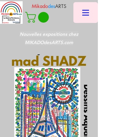
Mikado
des
ARTS
Nouvelles expositions chez
MIKADOdesARTS.com