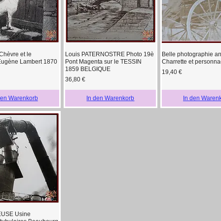
Chèvre et le
Louis PATERNOSTRE Photo 19è
Belle photographie a
hnellansicht
Schnellansicht
Schnellansi
Eugène Lambert 1870
Pont Magenta sur le TESSIN
Charrette et personn
1859 BELGIQUE
Preis
19,40 €
Preis
36,80 €
den Warenkorb
In den Warenkorb
In den Waren
USE Usine
hnellansicht