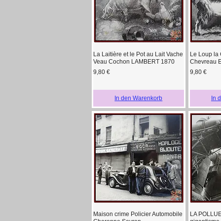
La Laitière et le Pot au Lait Vache
Le Loup la 
Schnellansicht
Sc
Veau Cochon LAMBERT 1870
Chevreau 
Preis
Preis
9,80 €
9,80 €
In den Warenkorb
In 
Maison crime Policier Automobile
LA POLLUE
Schnellansicht
Sc