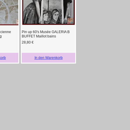
ncienne
Pin up 60's Musée GALERIA B
cht
Schnellansicht
ag
BUFFET Maillot bains
Preis
28,80 €
korb
In den Warenkorb