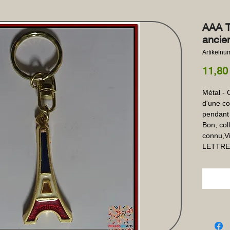
AAA To
ancie
Artikeln
11,80
Métal - 
d'une col
pendant 
Bon, coll
connu,Vil
LETTRE