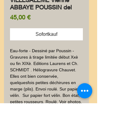
ABBAYE POUSSIN del
Preis
45,00 €
Sofortkauf
Eau-forte - Dessiné par Poussin - 
Gravures à tirage limitée début Xxè 
ou fin XIXè. Editions Laurens et Ch. 
SCHMIDT . Héliogravure Chauvet. 
Elles ont bien conservée, 
quelquesfois petites déchirures en 
marge (plis). Envoi roulé. Sur papier 
vélin.  Sur papier fort vélin. Bon état, 
petites rousseurs, Roulé, Voir photos. 
30x40 env. Poids envoi emballé suivi  
: COLIS 0,500-0,9Kg- Abbaye, 
Religion, Chapelle, Cathédrale