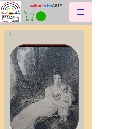
Mikado
des
ARTS