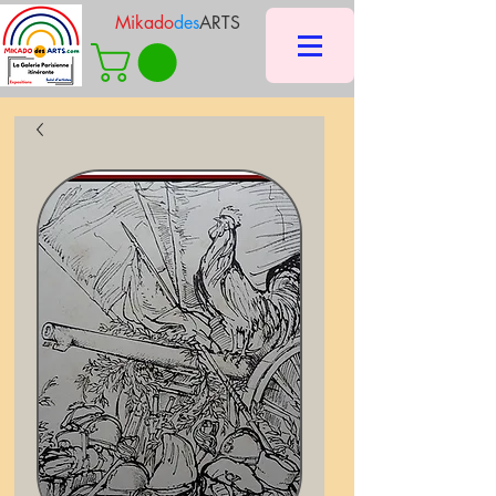
Mikado
des
ARTS