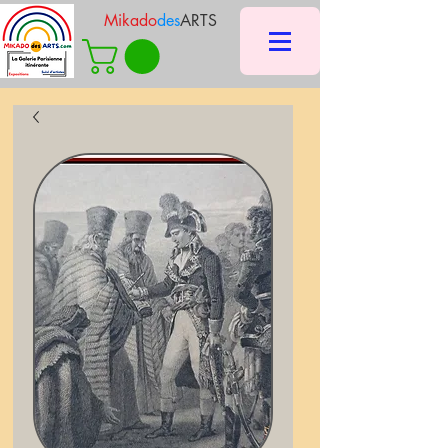
Mikado
des
ARTS