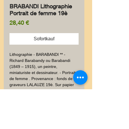
BRABANDI Lithographie
Portrait de femme 19è
Preis
28,40 €
Sofortkauf
Lithographie - BARABANDI ** -
Richard Barabandy ou Barabandi 
(1849 – 1915), un peintre, 
miniaturiste et dessinateur. - Portrait 
de femme . Provenance : fonds de 
graveurs LALAUZE 19è. Sur papier 
fort.  Auteurs sur la planche. Bon état, 
bien conservé. 34x23 cm. Poids envoi 
emballé suivi  : COLIS 0,500-0,9Kg
0