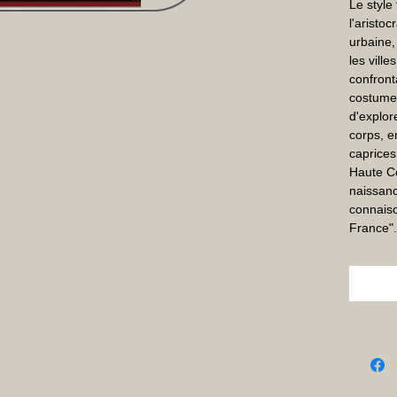
Le style 
l'aristoc
urbaine,
les ville
confront
costumes
d'explor
corps, en
caprices
Haute Co
naissanc
connaiso
France".