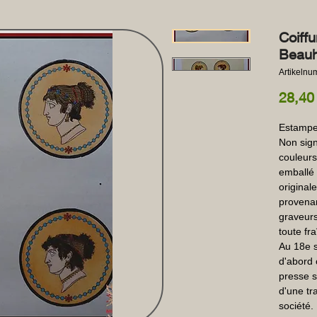
Coiff
Beauh
Artikeln
28,40
Estampe 
Non sign
couleurs
emballé 
original
provenan
graveur
toute fra
Au 18e s
d'abord 
presse sp
d'une tr
société.
