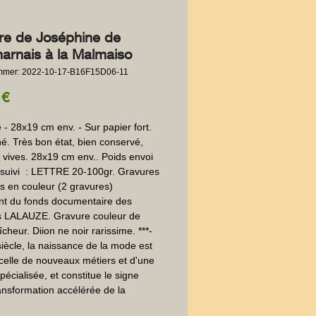
ure de Joséphine de
arnais à la Malmaiso
ummer: 2022-10-17-B16F15D06-11
Preis
 €
- 28x19 cm env. - Sur papier fort.  
é. Très bon état, bien conservé, 
 vives. 28x19 cm env.. Poids envoi 
suivi  : LETTRE 20-100gr. Gravures 
es en couleur (2 gravures) 
t du fonds documentaire des 
s LALAUZE. Gravure couleur de 
îcheur. Diion ne noir rarissime. ***- 
iècle, la naissance de la mode est 
celle de nouveaux métiers et d'une 
écialisée, et constitue le signe 
ansformation accélérée de la 