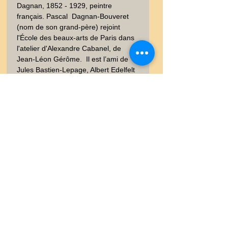
Dagnan, 1852 - 1929, peintre 
français. Pascal  Dagnan-Bouveret 
(nom de son grand-père) rejoint 
l'École des beaux-arts de Paris dans 
l'atelier d'Alexandre Cabanel, de 
Jean-Léon Gérôme.  Il est l’ami de 
Jules Bastien-Lepage, Albert Edelfelt  
et Gustave Courtois,avec qui il 
partage un atelier d’artiste. - ***   
L’ART - Revue Hebdomadaire 
Illustrée  publiée entre 1875 et 1895, 
eau-forte sur papier vergé. 
Imprimerie SALOMON *** - 
Provenance : Collection 
documentaire des graveurs LALAUZE
Livraison
Les frais de livraison dépendent
Garanties et Retour
de la nature de l'objet acheté, du