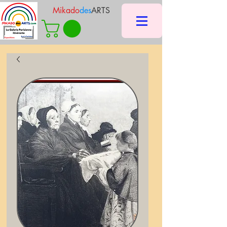
Mikado
des
ARTS