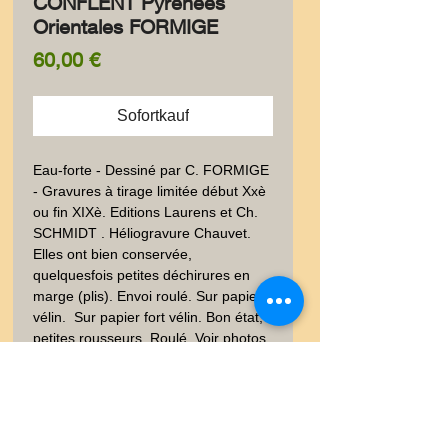
CONFLENT Pyrénées
Orientales FORMIGE
Preis
60,00 €
Sofortkauf
Eau-forte - Dessiné par C. FORMIGE 
- Gravures à tirage limitée début Xxè 
ou fin XIXè. Editions Laurens et Ch. 
SCHMIDT . Héliogravure Chauvet. 
Elles ont bien conservée, 
quelquesfois petites déchirures en 
marge (plis). Envoi roulé. Sur papier 
vélin.  Sur papier fort vélin. Bon état, 
petites rousseurs, Roulé, Voir photos. 
30x40 env. Poids envoi emballé suivi  
: COLIS 0,500-0,9Kg- Occitanie, 
Catalogne, Chapelle, Cathédrale