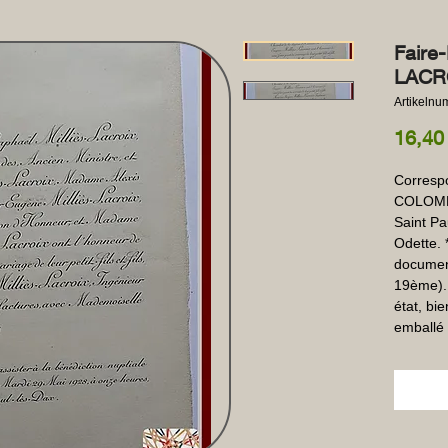
Faire
LACRO
Artikeln
16,40
Correspo
COLOMB -
Saint Pa
Odette. 
documen
19ème). 
état, bi
emballé 