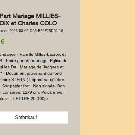
-Part Mariage MILLIES-
IX et Charles COLO
ummer: 2023-03-05-D05-B20F25D01-16
Preis
 €
ndance - Famille Millès-Lacroix et 
 Faire part de mariage. Eglise de 
ul les Da.  Mariage de Jacques et 
** - Document provenant du fond  
taire STERN ( Imprimeur célèbre 
 Sur papier fort.  Non signée. Bon 
en conservé. 12x9 cm. Poids envoi 
suivi  : LETTRE 20-100gr
Sofortkauf