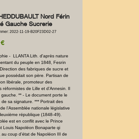
HEDDUBAULT Nord Férin
é Gauche Sucrerie
ummer: 2022-11-19-B20F23D02-27
Preis
 €
phie -  LLANTA Lith. d'après nature 
entant du peuple en 1848, Fesrin 
 Direction des fabriques de sucre et 
que possédait son père. Partisan de 
ion libérale, promoteur des 
réformistes de Lille et d'Annesin. Il 
 gauche. ** - Le document porte le 
 de sa signature. *** Portrait des 
de l’Assemblée nationale législative 
deuxième république (1848-49). 
lée est en conflit avec le Prince 
t Louis Napoléon Bonaparte qi 
 au coup d’état de Napoléon III de 