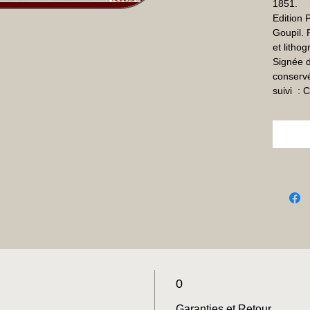
1851.

Edition 
Goupil. P
et lithog
Signée d
conservé
suivi  :
0
Garanties et Retour