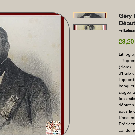
Géry 
Déput
Artikeln
28,20
Lithogra
- Représ
(Nord). 
d'huile 
l'opposit
banquets 
siégea à
facsimilé
députés 
sous la 
L’assemb
Présiden
conduira