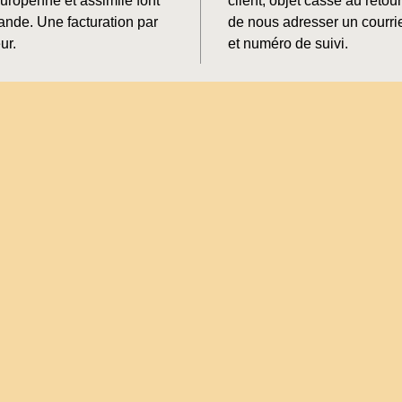
Europénne et assimilé font
client, objet cassé au retour
mande. Une facturation par
de nous adresser un courrie
ur.
et numéro de suivi.