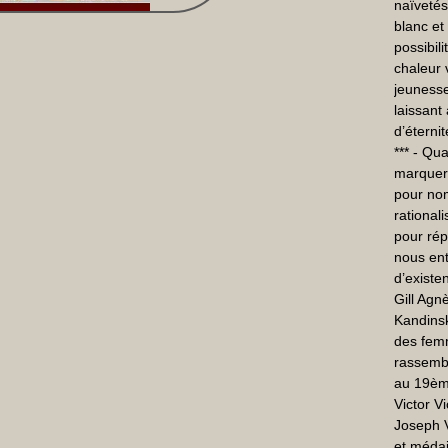
naïvetés
blanc et 
possibil
chaleur v
jeunesse
laissant
d’éternité
*** - Qu
marquer 
pour nom
rationali
pour rép
nous ent
d’existen
Gill Agn
Kandinsk
des femm
rassembl
au 19ème
Victor V
Joseph 
et médail