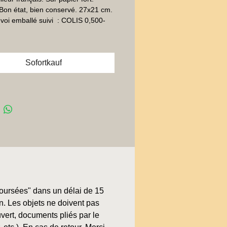
Bon état, bien conservé. 27x21 cm. 
voi emballé suivi  : COLIS 0,500-
Sofortkauf
boursées" dans un délai de 15
on. Les objets ne doivent pas
uvert, documents pliés par le