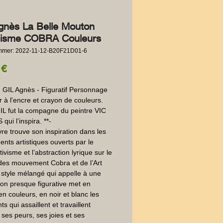
gnès La Belle Mouton
isme COBRA Couleurs
ummer: 2022-11-12-B20F21D01-6
Preis
 €
 GIL Agnès - Figuratif Personnage 
 à l'encre et crayon de couleurs.  
L fut la compagne du peintre VIC 
ui l’inspira. **-

e trouve son inspiration dans les 
ts artistiques ouverts par le 
ivisme et l’abstraction lyrique sur le 
es mouvement Cobra et de l’Art 
 style mélangé qui appelle à une 
ion presque figurative met en 
en couleurs, en noir et blanc les 
s qui assaillent et travaillent 
 : ses peurs, ses joies et ses 