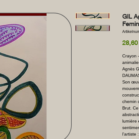
GIL A
Femin
Artikeln
28,60
Crayon -
animalier
Agnès GI
DAUMAS q
Son œuvr
mouvemen
construct
chemin d
Brut. Ce
abstract
lumière 
sentiment
l’artiste