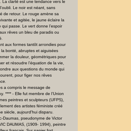
. La clarté est une tendance vers le 
l’oubli. Le noir est néant, sans 
ité de retour. Le rouge amène sa 
ivante et agitée, le jaune éclaire la 
 qui passe. Le vert donne l’espoir 
 aux rêves un bleu de paradis ou 
. 

ant aux formes tantôt arrondies pour 
la bonté, abruptes et aiguisées 
mer la douleur, géométriques pour 
ser et résoudre l’équation de la vie, 
ondre aux questions du monde qui 
ourent, pour figer nos rêves 
ce.

ès a compris le message de 
y. **** - Elle fut membre de l’Union 
es peintres et sculpteurs (UFPS), 
ement des artistes féministe créé 
 siècle, aujourd'hui disparu.

ic-Daumas, pseudonyme de Victor 
VIC DAUMAS, (1909- 1994), peintre 
leur français. Sur papier fort.  