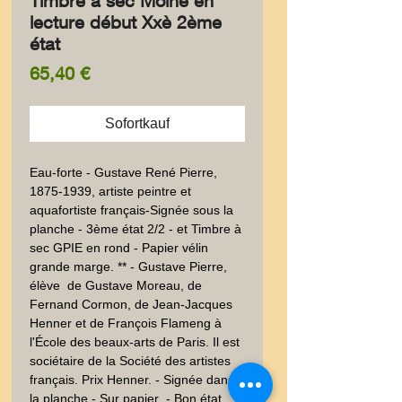
Timbre à sec Moine en
lecture début Xxè 2ème
état
Preis
65,40 €
Sofortkauf
Eau-forte - Gustave René Pierre, 
1875-1939, artiste peintre et 
aquafortiste français-Signée sous la 
planche - 3ème état 2/2 - et Timbre à 
sec GPIE en rond - Papier vélin 
grande marge. ** - Gustave Pierre, 
élève  de Gustave Moreau, de 
Fernand Cormon, de Jean-Jacques 
Henner et de François Flameng à 
l'École des beaux-arts de Paris. Il est 
sociétaire de la Société des artistes 
français. Prix Henner. - Signée dans 
la planche - Sur papier  - Bon état, 