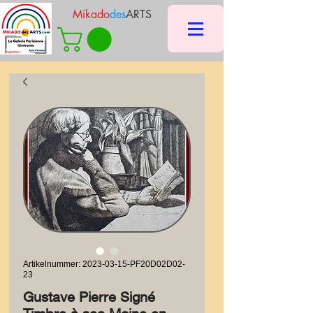
Mikado
des
ARTS
Artikelnummer: 2023-03-15-PF20D02D02-
23
Gustave Pierre Signé