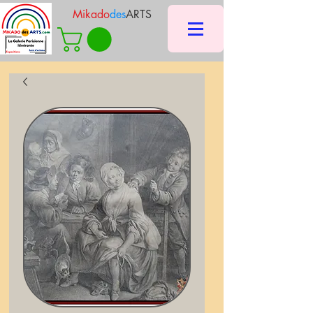
Mikado
des
ARTS