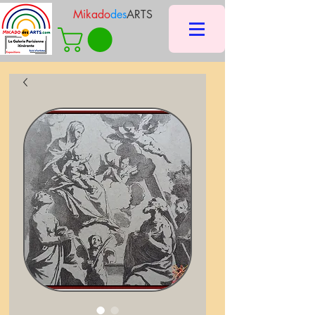
Mikado
des
ARTS