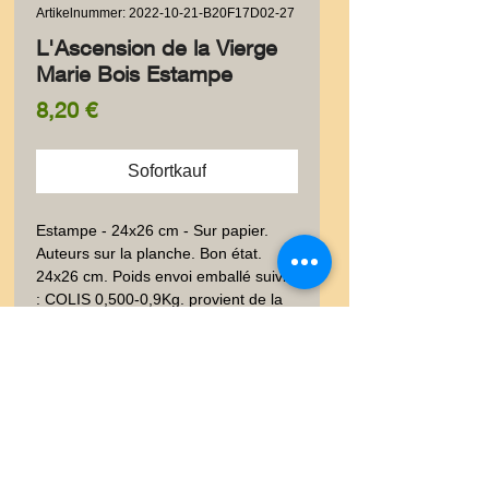
Artikelnummer: 2022-10-21-B20F17D02-27
L'Ascension de la Vierge
Marie Bois Estampe
Preis
8,20 €
Sofortkauf
Estampe - 24x26 cm - Sur papier.  
Auteurs sur la planche. Bon état. 
24x26 cm. Poids envoi emballé suivi  
: COLIS 0,500-0,9Kg. provient de la 
collection documentaire des graveurs 
LALAUZE.
Livraison
Les frais de livraison dépendent
Garanties et Retour
de la nature de l'objet acheté, du