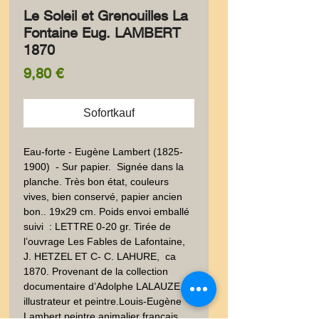
Le Soleil et Grenouilles La
Fontaine Eug. LAMBERT
1870
Preis
9,80 €
Sofortkauf
Eau-forte - Eugène Lambert (1825- 
1900)  - Sur papier.  Signée dans la 
planche. Très bon état, couleurs 
vives, bien conservé, papier ancien 
bon.. 19x29 cm. Poids envoi emballé 
suivi  : LETTRE 0-20 gr. Tirée de 
l’ouvrage Les Fables de Lafontaine, 
J. HETZEL ET C- C. LAHURE,  ca 
1870. Provenant de la collection 
documentaire d’Adolphe LALAUZE, 
illustrateur et peintre.Louis-Eugène 
Lambert,peintre animalier français. 