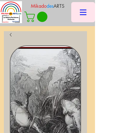
Mikado
des
ARTS