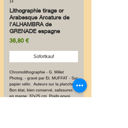
14
Lithographie tirage or
Arabesque Arcature de
l'ALHAMBRA de
GRENADE espagne
Preis
36,80 €
Sofortkauf
Chromolithographie - G. Millet 
Photog. - gravé par Et. MUFFAT - Sur 
papier vélin.  Auteurs sur la planche. 
Bon état, bien conservé, salissures 
en marge. 32x25 cm. Poids envoi 
emballé suivi  : COLIS 0,500-0,9Kg. 
Belle épreuve fraîche.Tirage par A. 
LEVY, Editeur, Imprimerie Lemercier