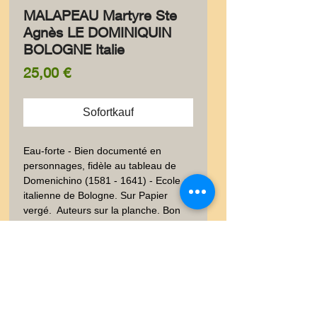
MALAPEAU Martyre Ste
Agnès LE DOMINIQUIN
BOLOGNE Italie
Preis
25,00 €
Sofortkauf
Eau-forte - Bien documenté en 
personnages, fidèle au tableau de 
Domenichino (1581 - 1641) - Ecole 
italienne de Bologne. Sur Papier 
vergé.  Auteurs sur la planche. Bon 
état, bien conservé. 18x12 cm. Poids 
envoi emballé suivi  : COLIS 0,500-
0,9Kg
Livraison