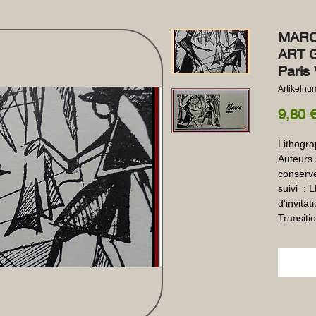
MARCA
ART G
Paris 
Artikeln
9,80 
Lithograp
Auteurs 
conservé
suivi  :
d'invita
Transiti