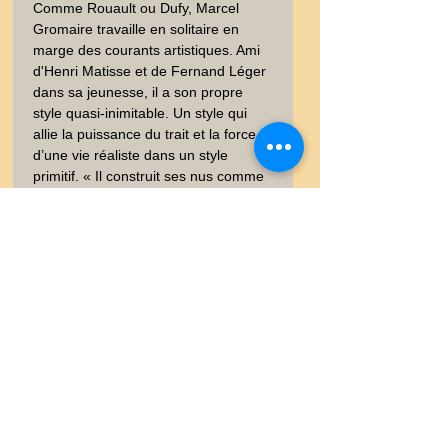
Comme Rouault ou Dufy, Marcel 
Gromaire travaille en solitaire en 
marge des courants artistiques. Ami 
d'Henri Matisse et de Fernand Léger 
dans sa jeunesse, il a son propre 
style quasi-inimitable. Un style qui 
allie la puissance du trait et la force 
d’une vie réaliste dans un style 
primitif. « Il construit ses nus comme 
des cathédrales et traite les gratte-
ciels comme des théorèmes ». **- 
Salomon Léopold Henri Hertz, 1875 
-1966, directeur de théâtre, 
journaliste et écrivain français. Sur 
chine.  Non signée. Bon état, bien 
conservé, voir Photos. 24x15 cm. 
Poids envoi emballé suivi  : LETTRE 
20-100gr
Livraison