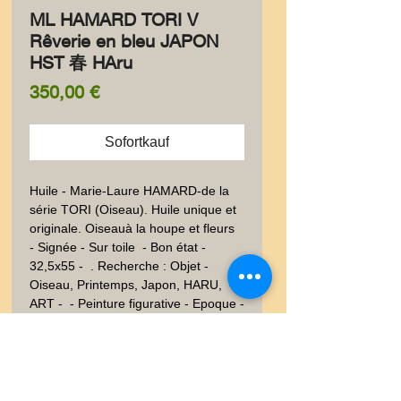
ML HAMARD TORI V
Rêverie en bleu JAPON
HST 春 HAru
Preis
350,00 €
Sofortkauf
Huile - Marie-Laure HAMARD-de la 
série TORI (Oiseau). Huile unique et 
originale. Oiseauà la houpe et fleurs  
- Signée - Sur toile  - Bon état - 
32,5x55 -  . Recherche : Objet - 
Oiseau, Printemps, Japon, HARU,  - 
ART -  - Peinture figurative - Epoque - 
20ème siècle
Information