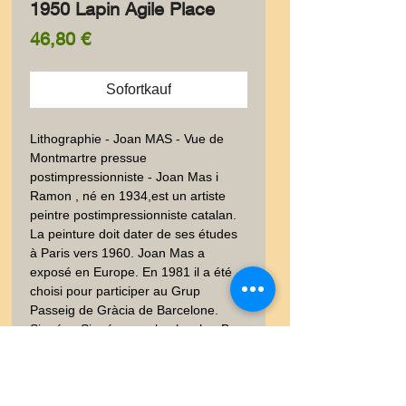
1950 Lapin Agile Place
Preis
46,80 €
Sofortkauf
Lithographie - Joan MAS - Vue de 
Montmartre pressue 
postimpressionniste - Joan Mas i 
Ramon , né en 1934,est un artiste 
peintre postimpressionniste catalan. 
La peinture doit dater de ses études 
à Paris vers 1960. Joan Mas a 
exposé en Europe. En 1981 il a été 
choisi pour participer au Grup 
Passeig de Gràcia de Barcelone.  
Signée.  Signée sous la planche. Bon 
état, belles couleurs, prêt à poser. 
50x33 cm. Poids envoi emballé suivi  
: COLIS 1-2Kg