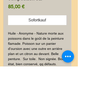
Preis
85,00 €
Sofortkauf
Huile - Anonyme - Nature morte aux 
poissons dans le goût de la peinture 
flamade. Poisson sur un panier 
d'oursion avec une outre en arriére 
plan et un citron au devant. Belle 
penture.  Sur toile.  Non signée. Bon 
état, bien conservé, qq défauts. 
80x40 cm. Poids envoi emballé suivi  
: COLIS 1-2Kg
Livraison
Les frais de livraison dépendent
Garanties et Retour
de la nature de l'objet acheté, du