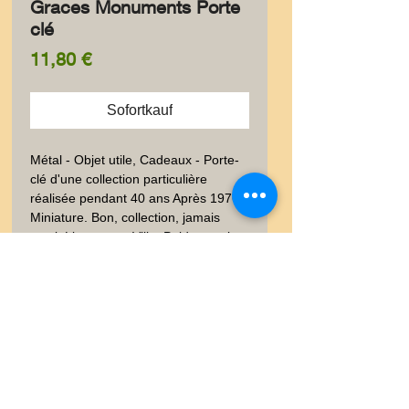
Graces Monuments Porte
clé
Preis
11,80 €
Sofortkauf
Métal - Objet utile, Cadeaux - Porte-
clé d'une collection particulière 
réalisée pendant 40 ans Après 1976.  
Miniature. Bon, collection, jamais 
servi. Lieu connu,Ville. Poids envoi 
emballé suivi  : LETTRE 20-100gr
Livraison
Les frais de livraison dépendent
Garanties et Retour
de la nature de l'objet acheté, du
poids et l'emballage.Lettre suivie,
Ventes "satisfaites ou