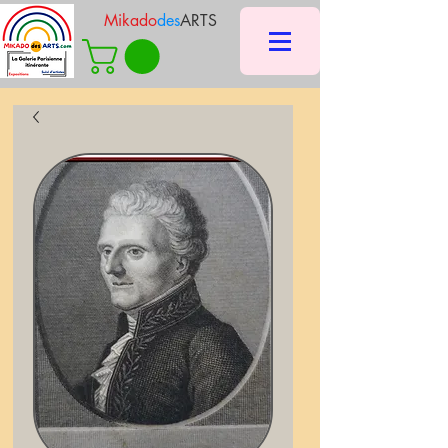
Mikado
des
ARTS