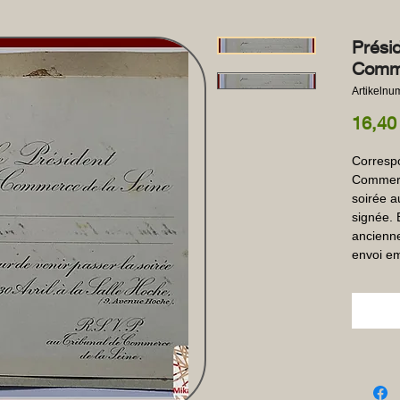
Prési
Comme
Artikeln
16,40
Correspo
Commerce
soirée a
signée. 
ancienne
envoi em