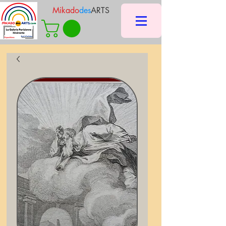
Mikado
des
ARTS