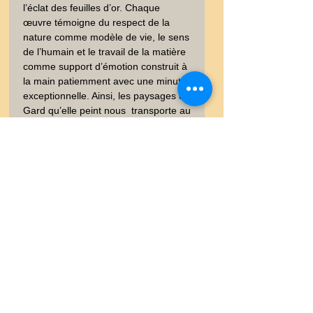
l’éclat des feuilles d’or. Chaque 
œuvre témoigne du respect de la 
nature comme modèle de vie, le sens 
de l’humain et le travail de la matière 
comme support d’émotion construit à 
la main patiemment avec une minutie 
exceptionnelle. Ainsi, les paysages du 
Gard qu’elle peint nous  transporte au 
pays d’Hokusai, laissant le bleu 
exprimer l’énergie de nature occitane. 
. Recherche : Peinture - Oiseau, 
Printemps, Japon, HARU, Estampe - 
ART -  - Peinture figurative - Epoque - 
20ème siècle
Information
Vous trouverez dans les onglets
Satisfait ou Remboursé
vos garanties et les conditions de
livrasion
Les objets sont vendus "satisfait