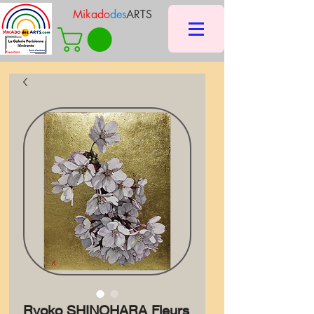
Mikado
des
ARTS
Ryoko SHINOHARA Fleurs