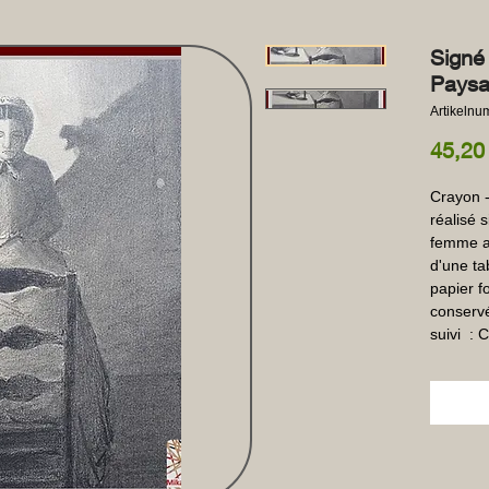
Signé
Paysa
Artikeln
45,20
Crayon -
réalisé 
femme au
d'une ta
papier fo
conservé
suivi  :