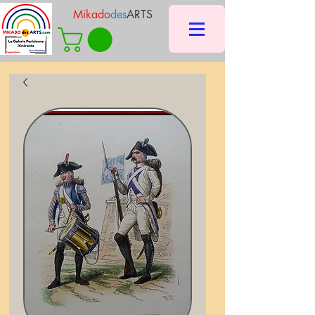
Mikado
des
ARTS