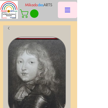
Mikado
des
ARTS