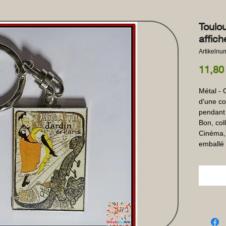
Toulo
affich
Artikeln
11,80
Métal - 
d'une col
pendant 
Bon, coll
Cinéma,T
emballé 