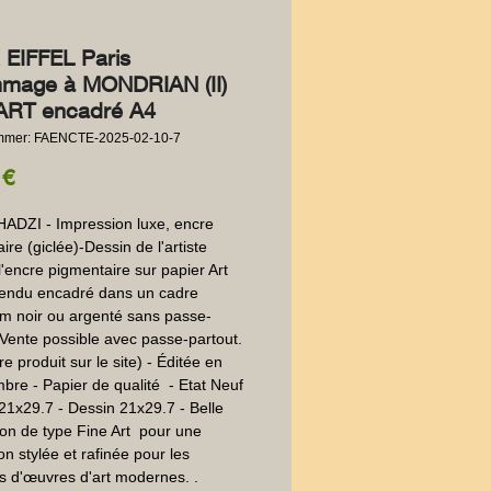
EIFFEL Paris
mage à MONDRIAN (II)
ART encadré A4
ummer: FAENCTE-2025-02-10-7
Preis
 €
DZI - Impression luxe, encre 
re (giclée)-Dessin de l'artiste 
l'encre pigmentaire sur papier Art 
endu encadré dans un cadre 
m noir ou argenté sans passe-
 Vente possible avec passe-partout. 
re produit sur le site) - Éditée en 
bre - Papier de qualité  - Etat Neuf 
21x29.7 - Dessin 21x29.7 - Belle 
on de type Fine Art  pour une 
n stylée et rafinée pour les 
 d'œuvres d'art modernes. . 