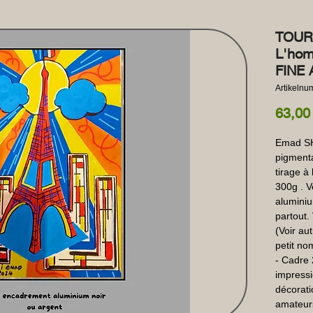
TOUR 
L'hom
FINE 
Artikeln
63,00
Emad SHA
pigmentai
tirage à 
300g . V
aluminiu
partout.
(Voir aut
petit nom
- Cadre 
impressi
décoratio
amateurs