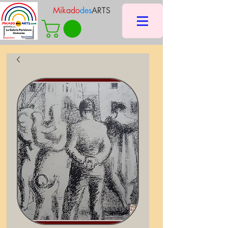
Mikado
des
ARTS