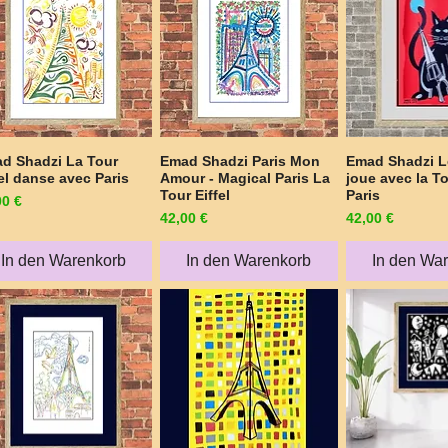
d Shadzi La Tour
Emad Shadzi Paris Mon
Emad Shadzi L
Schnellansicht
Schnellansicht
Schnellan
fel danse avec Paris
Amour - Magical Paris La
joue avec la To
Tour Eiffel
Paris
is
00 €
Preis
Preis
42,00 €
42,00 €
In den Warenkorb
In den Warenkorb
In den Wa