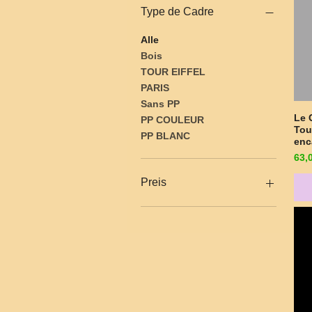
Type de Cadre
Alle
Bois
TOUR EIFFEL
PARIS
Sans PP
Le 
PP COULEUR
Tou
PP BLANC
enc
Pre
63,
Preis
42 €
63 €