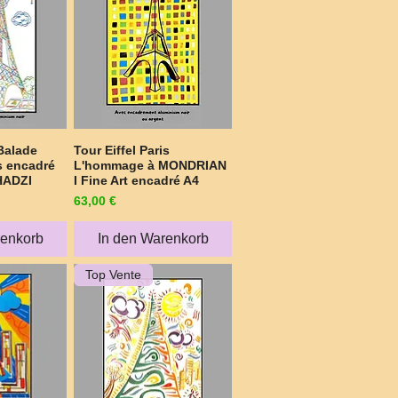
Balade
Tour Eiffel Paris
sicht
Schnellansicht
is encadré
L'hommage à MONDRIAN
HADZI
I Fine Art encadré A4
Preis
63,00 €
renkorb
In den Warenkorb
Top Vente