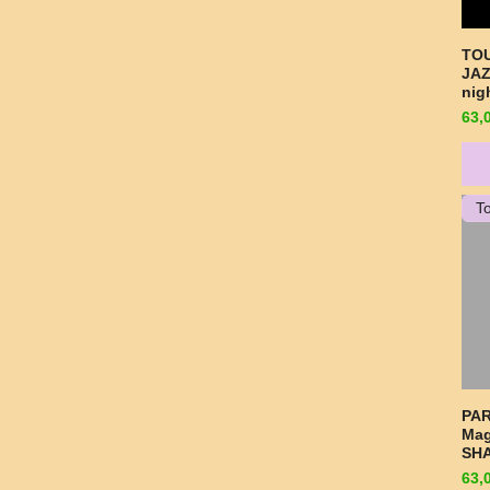
TOU
JAZ
nig
Pre
63,
T
PAR
Mag
SHA
Pre
63,