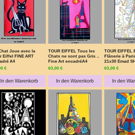
Chat Joue avec la
TOUR EIFFEL Tous les
TOUR EIFFEL 
Schnellansicht
Schnellansicht
Schnellan
r Eiffel FINE ART
Chats ne sont pas Gris ..
Flânerie à Par
adré A4
Fine Art encadréA4
21x30 Emad S
is
Preis
Preis
00 €
63,00 €
63,00 €
In den Warenkorb
In den Warenkorb
In den Wa