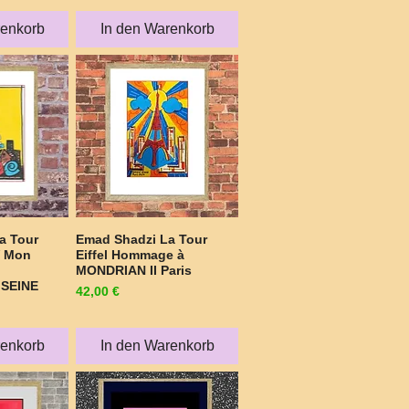
renkorb
In den Warenkorb
a Tour
Emad Shadzi La Tour
sicht
Schnellansicht
V Mon
Eiffel Hommage à
MONDRIAN II Paris
 SEINE
Preis
42,00 €
renkorb
In den Warenkorb