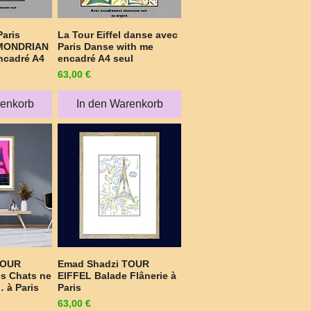
aris
La Tour Eiffel danse avec
sicht
Schnellansicht
 MONDRIAN
Paris Danse with me
encadré A4
encadré A4 seul
Preis
63,00 €
renkorb
In den Warenkorb
TOUR
Emad Shadzi TOUR
sicht
Schnellansicht
es Chats ne
EIFFEL Balade Flânerie à
… à Paris
Paris
Preis
63,00 €