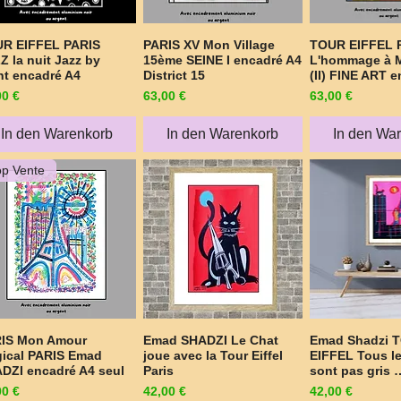
R EIFFEL PARIS
PARIS XV Mon Village
TOUR EIFFEL P
Schnellansicht
Schnellansicht
Schnellan
Z la nuit Jazz by
15ème SEINE I encadré A4
L'hommage à
ht encadré A4
District 15
(II) FINE ART 
is
Preis
Preis
00 €
63,00 €
63,00 €
In den Warenkorb
In den Warenkorb
In den Wa
op Vente
IS Mon Amour
Emad SHADZI Le Chat
Emad Shadzi 
Schnellansicht
Schnellansicht
Schnellan
ical PARIS Emad
joue avec la Tour Eiffel
EIFFEL Tous l
DZI encadré A4 seul
Paris
sont pas gris 
is
Preis
Preis
00 €
42,00 €
42,00 €