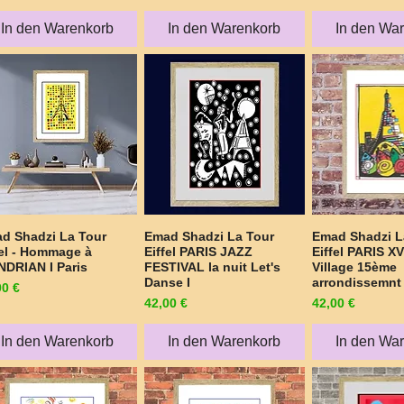
In den Warenkorb
In den Warenkorb
In den Wa
d Shadzi La Tour
Emad Shadzi La Tour
Emad Shadzi L
Schnellansicht
Schnellansicht
Schnellan
fel - Hommage à
Eiffel PARIS JAZZ
Eiffel PARIS X
DRIAN I Paris
FESTIVAL la nuit Let's
Village 15ème
Danse I
arrondissemnt
is
00 €
Preis
Preis
42,00 €
42,00 €
In den Warenkorb
In den Warenkorb
In den Wa