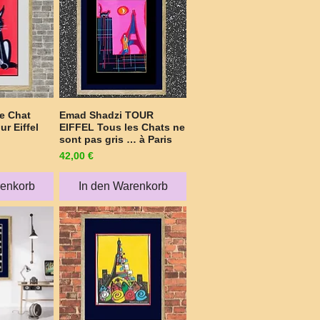
e Chat
Emad Shadzi TOUR
sicht
Schnellansicht
ur Eiffel
EIFFEL Tous les Chats ne
sont pas gris … à Paris
Preis
42,00 €
renkorb
In den Warenkorb