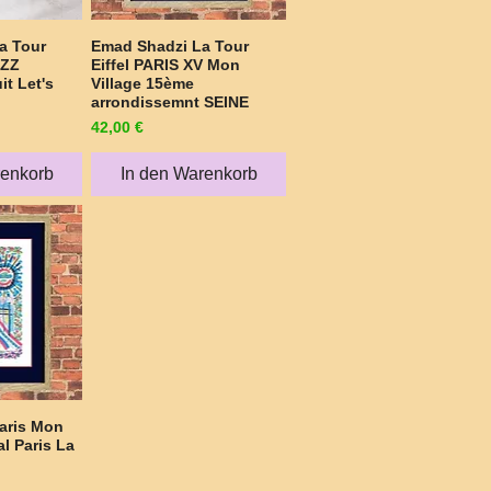
a Tour
Emad Shadzi La Tour
sicht
Schnellansicht
AZZ
Eiffel PARIS XV Mon
it Let's
Village 15ème
arrondissemnt SEINE
Preis
42,00 €
renkorb
In den Warenkorb
aris Mon
sicht
l Paris La