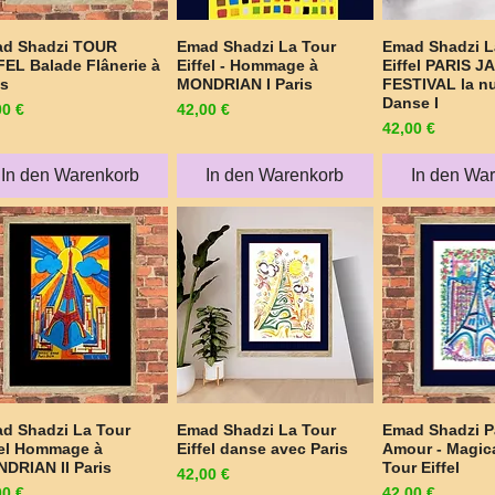
d Shadzi TOUR
Emad Shadzi La Tour
Emad Shadzi L
Schnellansicht
Schnellansicht
Schnellan
FEL Balade Flânerie à
Eiffel - Hommage à
Eiffel PARIS J
is
MONDRIAN I Paris
FESTIVAL la nu
Danse I
is
Preis
00 €
42,00 €
Preis
42,00 €
In den Warenkorb
In den Warenkorb
In den Wa
d Shadzi La Tour
Emad Shadzi La Tour
Emad Shadzi P
Schnellansicht
Schnellansicht
Schnellan
fel Hommage à
Eiffel danse avec Paris
Amour - Magica
DRIAN II Paris
Tour Eiffel
Preis
42,00 €
is
Preis
00 €
42,00 €