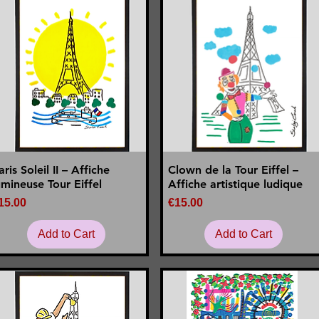
aris Soleil II – Affiche
Clown de la Tour Eiffel –
Quick View
Quick View
umineuse Tour Eiffel
Affiche artistique ludique
rice
Price
15.00
€15.00
Add to Cart
Add to Cart