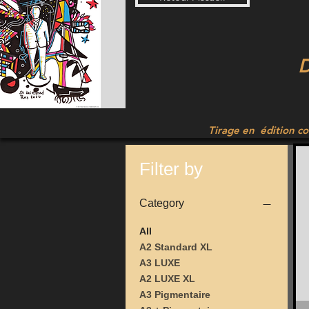
D
Tirage en édition co
Filter by
Category
All
A2 Standard XL
A3 LUXE
A2 LUXE XL
A3 Pigmentaire