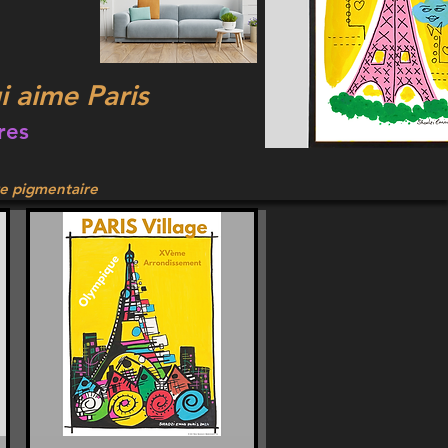
ui aime Paris
res
re pigmentaire