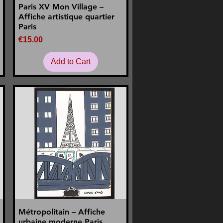
Paris XV Mon Village –
Quick View
Affiche artistique quartier
Paris
Price
€15.00
Add to Cart
Métropolitain – Affiche
Quick View
urbaine moderne Paris