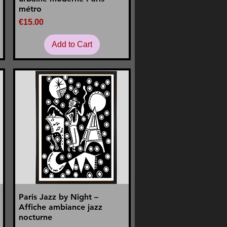
métro
Price
€15.00
Add to Cart
Paris Jazz by Night –
Quick View
Affiche ambiance jazz
nocturne