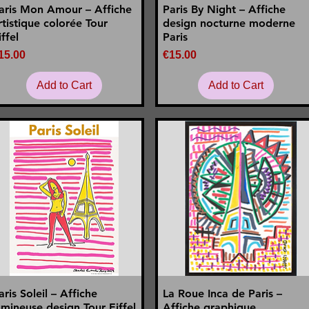
aris Mon Amour – Affiche
Paris By Night – Affiche
Quick View
Quick View
rtistique colorée Tour
design nocturne moderne
iffel
Paris
rice
Price
15.00
€15.00
Add to Cart
Add to Cart
aris Soleil – Affiche
La Roue Inca de Paris –
Quick View
Quick View
umineuse design Tour Eiffel
Affiche graphique