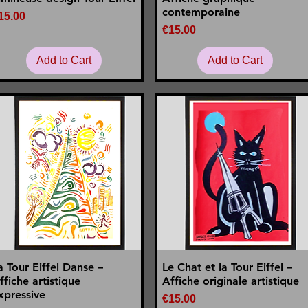
contemporaine
rice
15.00
Price
€15.00
Add to Cart
Add to Cart
a Tour Eiffel Danse –
Le Chat et la Tour Eiffel –
Quick View
Quick View
ffiche artistique
Affiche originale artistique
xpressive
Price
€15.00