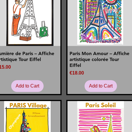
umière de Paris – Affiche
Paris Mon Amour – Affiche
Quick View
Quick View
rtistique Tour Eiffel
artistique colorée Tour
Eiffel
rice
15.00
Price
€18.00
Add to Cart
Add to Cart