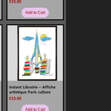
Price
€15.00
Add to Cart
Instant Librairie – Affiche
Quick View
artistique Paris culture
Price
€15.00
Add to Cart