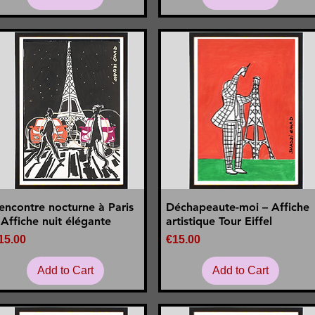
encontre nocturne à Paris
Déchapeaute-moi – Affiche
Quick View
Quick View
 Affiche nuit élégante
artistique Tour Eiffel
rice
Price
15.00
€15.00
Add to Cart
Add to Cart