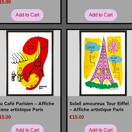
rice
15.00
Add to Cart
Add to Cart
u Café Parisien – Affiche
Soleil amoureux Tour Eiffel
Quick View
Quick View
cène artistique Paris
– Affiche artistique Paris
rice
Price
15.00
€15.00
Add to Cart
Add to Cart