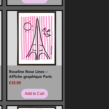
Roseline Rose Lines –
Quick View
Affiche graphique Paris
Price
€15.00
Add to Cart