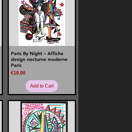
Paris By Night – Affiche
Quick View
design nocturne moderne
Paris
Price
€18.00
Add to Cart