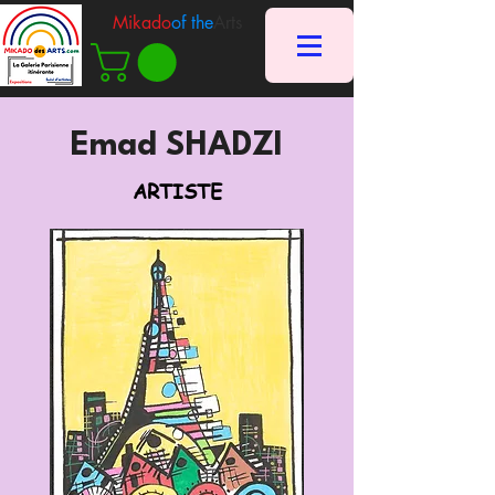
Mikado
of the
Arts
Emad SHADZI
ARTISTE