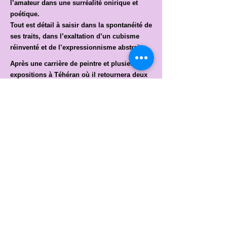
l’amateur dans une surréalité onirique et
poétique.
Tout est détail à saisir dans la spontanéité de
ses traits, dans l’exaltation d’un cubisme
réinventé et de l’expressionnisme abstrait.
Après une carrière de peintre et plusieurs
expositions à Téhéran où il retournera deux
années à la recherche de ses racines
artistiques et sentimentales, il revient en
France. Il expose dans plusieurs galeries
éphémères, à la Galerie C Fée main du
15ème arrondissement de Paris où il vit et
dans plusieurs galeries éphémères. Il illustre
un ouvrage
En 2012, il décide d’écrire.
En 2024, Emad revient à la peinture.
Il expose deux mois à la
Galerie
351
Mikadodesarts.com
rue de Vaugirard 75015 Paris