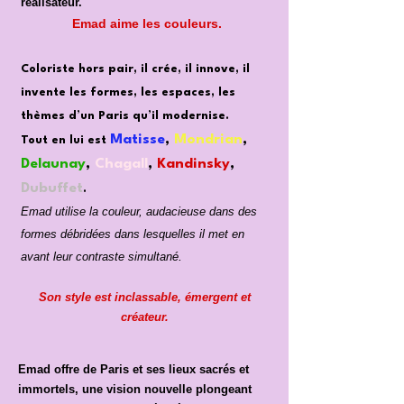
réalisateur.
Emad aime les couleurs.
Coloriste hors pair, il crée, il innove, il
invente les formes, les espaces, les
thèmes d’un Paris qu’il modernise.
Matisse
,
Mondrian
,
Tout en lui est
Delaunay
,
Chagall
,
Kandinsky
,
Dubuffet
.
Emad utilise la couleur, audacieuse dans des
formes débridées dans lesquelles il met en
.
avant leur contraste simultané
Son style est inclassable, émergent et
créateur.
Emad offre de Paris et ses lieux sacrés et
immortels, une vision nouvelle plongeant