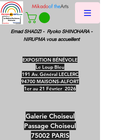
Mikado
of the
Arts
Emad SHADZI -
Ryoko SHINOHARA -
NIRUPMA vous accueillent
EXPOSITION BÉNÉVOLE
Le Loup Bleu
191 Av. Général LECLERC
94700 MAISONS-ALFORT
1er au 21 Février 2026
Galerie Choiseul
Passage Choiseul
75002 PARIS