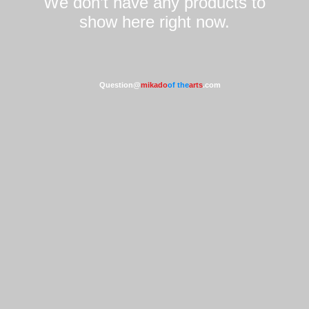
We don’t have any products to
show here right now.
Question@
mikado
of the
arts
.com