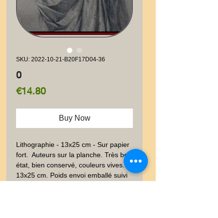
SKU: 2022-10-21-B20F17D04-36
0
Price
€14.80
Buy Now
Lithographie - 13x25 cm - Sur papier 
fort.  Auteurs sur la planche. Très bon 
état, bien conservé, couleurs vives. 
13x25 cm. Poids envoi emballé suivi  
: LETTRE 20-100gr. Une jeune 
femme présente des bijoux sur sa 
robe aux couleurs des FFI de la 
Résistance