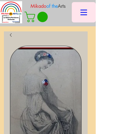
Mikado
of the
Arts