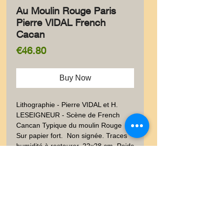
Au Moulin Rouge Paris
Pierre VIDAL French
Cacan
Price
€46.80
Buy Now
Lithographie - Pierre VIDAL et H. 
LESEIGNEUR - Scène de French 
Cancan Typique du moulin Rouge 
Sur papier fort.  Non signée. Traces 
humidité à restaurer. 22x28 cm. Poids 
envoi emballé suivi  : COLIS 0,500-
0,9Kg
Livraison
Les frais de livraison dépendent