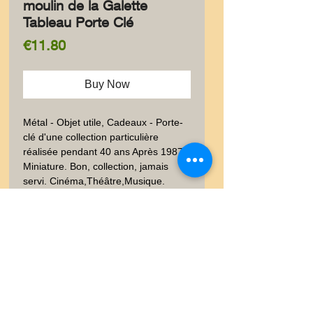
moulin de la Galette
Tableau Porte Clé
Price
€11.80
Buy Now
Métal - Objet utile, Cadeaux - Porte-
clé d'une collection particulière 
réalisée pendant 40 ans Après 1987.  
Miniature. Bon, collection, jamais 
servi. Cinéma,Théâtre,Musique. 
Poids envoi emballé suivi  : LETTRE 
20-100gr
Livraison
Les frais de livraison dépendent
Garanties et Retour
de la nature de l'objet acheté, du
poids et l'emballage.Lettre suivie,