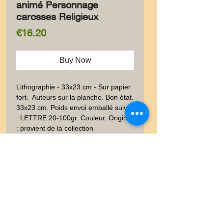
animé Personnage
carosses Religieux
Price
€16.20
Buy Now
Lithographie - 33x23 cm - Sur papier 
fort.  Auteurs sur la planche. Bon état. 
33x23 cm. Poids envoi emballé suivi  
: LETTRE 20-100gr. Couleur. Origine 
: provient de la collection 
documentaire des graveurs 
LALAUZE.
Livraison
Les frais de livraison dépendent
Garanties et Retour
de la nature de l'objet acheté, du