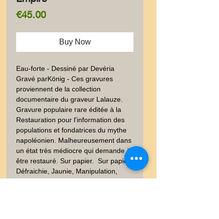
Price
€45.00
Buy Now
Eau-forte - Dessiné par Devéria 
Gravé parKönig - Ces gravures 
proviennent de la collection 
documentaire du graveur Lalauze. 
Gravure populaire rare éditée à la 
Restauration pour l'information des 
populations et fondatrices du mythe 
napoléonien. Malheureusement dans 
un état très médiocre qui demande à 
être restauré. Sur papier.  Sur papier. 
Défraichie, Jaunie, Manipulation, 
salissures,Voir photos. 12x18 cm env. 
Poids envoi emballé suivi  : LETTRE 
20-100gr- Napoléon 1er, Empire, 
Bataille, Noblesse