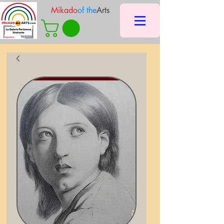
Mikado
of the
Arts